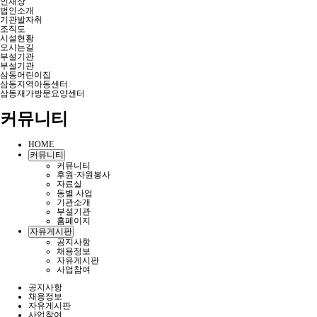
인재상
법인소개
기관발자취
조직도
시설현황
오시는길
부설기관
부설기관
삼동어린이집
삼동지역아동센터
삼동재가방문요양센터
커뮤니티
HOME
커뮤니티
커뮤니티
후원·자원봉사
자료실
동별 사업
기관소개
부설기관
홈페이지
자유게시판
공지사항
채용정보
자유게시판
사업참여
공지사항
채용정보
자유게시판
사업참여