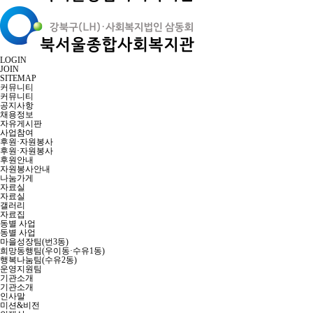
LOGIN
JOIN
SITEMAP
커뮤니티
커뮤니티
공지사항
채용정보
자유게시판
사업참여
후원·자원봉사
후원·자원봉사
후원안내
자원봉사안내
나눔가게
자료실
자료실
갤러리
자료집
동별 사업
동별 사업
마을성장팀(번3동)
희망동행팀(우이동·수유1동)
행복나눔팀(수유2동)
운영지원팀
기관소개
기관소개
인사말
미션&비전