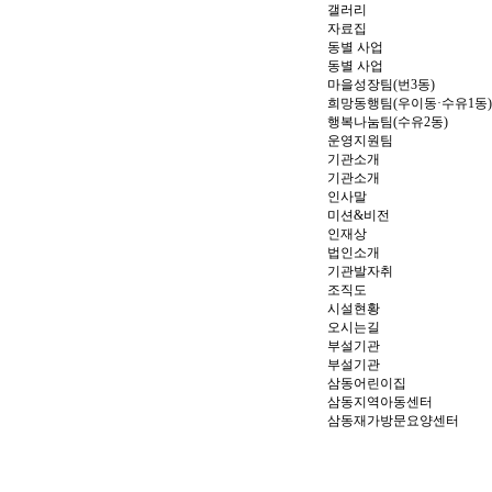
갤러리
자료집
동별 사업
동별 사업
마을성장팀(번3동)
희망동행팀(우이동·수유1동)
행복나눔팀(수유2동)
운영지원팀
기관소개
기관소개
인사말
미션&비전
인재상
법인소개
기관발자취
조직도
시설현황
오시는길
부설기관
부설기관
삼동어린이집
삼동지역아동센터
삼동재가방문요양센터