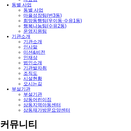
동별 사업
동별 사업
마을성장팀(번3동)
희망동행팀(우이동·수유1동)
행복나눔팀(수유2동)
운영지원팀
기관소개
기관소개
인사말
미션&비전
인재상
법인소개
기관발자취
조직도
시설현황
오시는길
부설기관
부설기관
삼동어린이집
삼동지역아동센터
삼동재가방문요양센터
커뮤니티