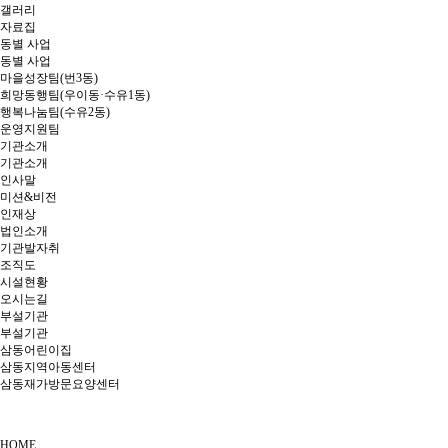
갤러리
자료집
동별 사업
동별 사업
마을성장팀(번3동)
희망동행팀(우이동·수유1동)
행복나눔팀(수유2동)
운영지원팀
기관소개
기관소개
인사말
미션&비전
인재상
법인소개
기관발자취
조직도
시설현황
오시는길
부설기관
부설기관
삼동어린이집
삼동지역아동센터
삼동재가방문요양센터
HOME