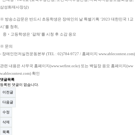
삼성화재사장상)
※ 방송소감문은 반드시 초등학생은 장애인의 날 특별기획 ‘2023 대한민국 1교
시’를 청취,
중‧고등학생은 ‘갈채’를 시청 후 소감 응모
※ 문의
- 장애인먼저실천운동본부 (TEL : 02)784-9727 / 홈페이지 www.ablecontest.com)
관련 내용은 사무국 홈페이지(www.wefirst.or.kr) 또는 백일장 응모 홈페이지(ww
w.ablecontest.com) 확인
댓글목록
등록된 댓글이 없습니다.
이전글
다음글
수정
삭제
목록