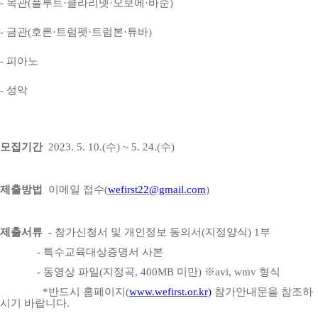
-
목관
(
플루트
·
클라리넷
·
오보에
·
바순
)
-
금관
(
호른
·
트럼펫
·
트럼본
·
튜바
)
-
피아노
-
성악
모집기간
2023. 5. 10.(
수
) ~ 5. 24.(
수
)
제출방법
이메일 접수
(
wefirst22@gmail.com
)
제출서류 -
참가신청서 및 개인정보 동의서
(
지정양식
) 1
부
-
특수교육대상증명서 사본
-
동영상 파일
(
지정곡
, 400MB
미만
)
※
avi, wmv
형식
*
반드시 홈페이지
(
www.wefirst.or.kr)
참가안내문을 참조하
시기 바랍니다
.