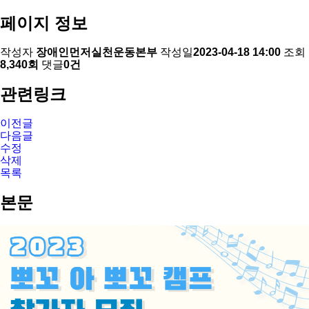
페이지 정보
작성자
장애인먼저실천운동본부
작성일
2023-04-18 14:00
조회
8,340회
댓글
0건
관련링크
이전글
다음글
수정
삭제
목록
본문