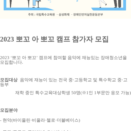
2023
뽀꼬 아 뽀꼬 캠프 참가자 모집
2023 ‘
뽀꼬 아 뽀꼬
’
캠프에 참여할 음악에 재능있는 장애청소년을
모집합니다
.
모집대상
음악에 재능이 있는 전국 중
·
고등학교 및 특수학교 중
·
고
등부
재학 중인 특수교육대상학생
50
명
(
※
1
인
1
부문만 응모 가능
)
모집분야
-
현악
(
바이올린
·
비올라
·
첼로
·
더블베이스
)