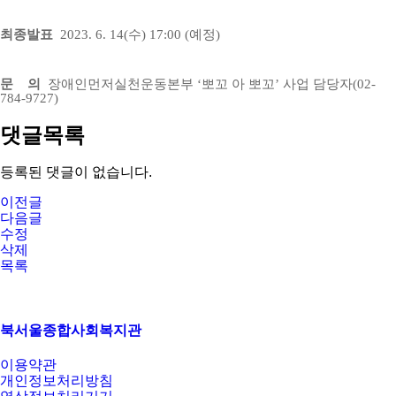
최종발표
2023. 6. 14(
수
) 17:00 (
예정
)
문 의
장애인먼저실천운동본부
‘
뽀꼬 아 뽀꼬
’
사업 담당자
(02-
784-9727)
댓글목록
등록된 댓글이 없습니다.
이전글
다음글
수정
삭제
목록
북서울종합사회복지관
이용약관
개인정보처리방침