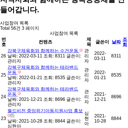
들어갑니다.
사업참여 목록
Total 56건
3 페이지
사업참여 목록
번
제
조
컨텐츠
글쓴이
날짜
호
목
회
강북구체육회와 함께하는 수건운동
관
2022-
26
날짜: 2022-03-11
조회: 8311
글쓴이:
리
8311
03-11
관리자
자
강북구체육회와 함께하는 테라밴드
관
운동
2022-
25
리
8535
날짜: 2022-01-21
조회: 8535
글쓴이:
01-21
자
관리자
강북구체육회와 함께하는 테라밴드
관
운동
2021-
24
리
8696
날짜: 2021-12-21
조회: 8696
글쓴이:
12-21
자
관리자
월드비전 중앙위기아동지원사업 홍보
심
2021-
23
현
8844
날짜: 2021-10-28
조회: 8844
글쓴이:
10-28
아
심현아