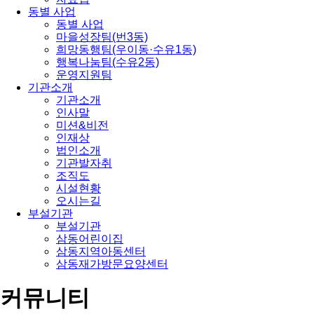
동별 사업
동별 사업
마을성장팀(번3동)
희망동행팀(우이동·수유1동)
행복나눔팀(수유2동)
운영지원팀
기관소개
기관소개
인사말
미션&비전
인재상
법인소개
기관발자취
조직도
시설현황
오시는길
부설기관
부설기관
삼동어린이집
삼동지역아동센터
삼동재가방문요양센터
커뮤니티