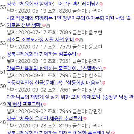
강북구체육회와 함께하는 어르신 홈트레이닝2
55
날짜: 2020-05-19
조회: 8280
글쓴이:
관리자
사회적경제와 함께하는 1인 청년가구의 여가문화 지원 사업 ‘슬
54
기로운 청년 생활’
날짜: 2020-07-17
조회: 7084
글쓴이:
윤보현
저소득 조부모가정 지원 사업 안내
53
날짜: 2020-07-17
조회: 7579
글쓴이:
윤보현
강북구체육회와 함께하는 짐볼수업
52
날짜: 2020-08-19
조회: 7951
글쓴이:
관리자
강북구체육회와 함께하는 홈트레이닝(스텝박스)
51
날짜: 2020-08-31
조회: 7995
글쓴이:
한소라
초등학력인정 한글(문해)교실 '삼동희망 배움터'
50
날짜: 2020-09-02
조회: 7661
글쓴이:
장민경
아저씨들의 재밌게 잘 살기 위한 모임 '아재모임' (중장년 남성 관
49
계 형성 프로그램)
날짜: 2020-09-02
조회: 7944
글쓴이:
장민경
강북구체육회 온라인 체육관 추석특집
48
날짜: 2020-09-28
조회: 8195
글쓴이:
관리자
강북구체육회와 함께하는 의자를 이용한 홈트레이닝