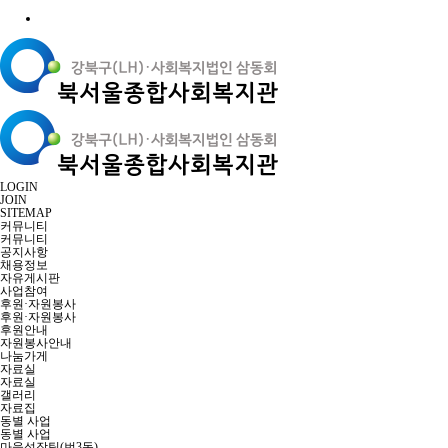
LOGIN
JOIN
SITEMAP
커뮤니티
커뮤니티
공지사항
채용정보
자유게시판
사업참여
후원·자원봉사
후원·자원봉사
후원안내
자원봉사안내
나눔가게
자료실
자료실
갤러리
자료집
동별 사업
동별 사업
마을성장팀(번3동)