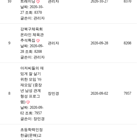
10
트레이닝
관리자
2020-10-27
8370
날짜: 2020-10-
27
조회: 8370
글쓴이:
관리자
강북구체육회
온라인 체육관
추석특집
9
관리자
2020-09-28
8208
날짜: 2020-09-
28
조회: 8208
글쓴이:
관리자
아저씨들의 재
밌게 잘 살기
위한 모임 '아
재모임' (중장
년 남성 관계
8
장민경
2020-09-02
7957
형성 프로그
램)
날짜: 2020-09-
02
조회: 7957
글쓴이:
장민경
초등학력인정
한글(문해)교