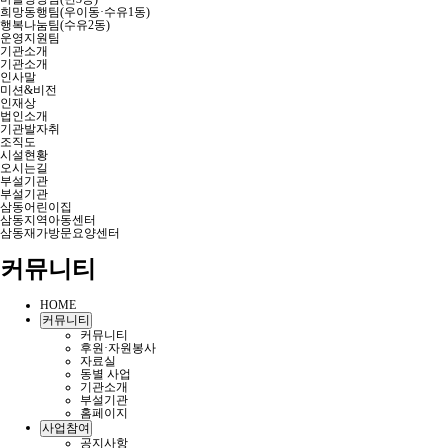
희망동행팀(우이동·수유1동)
행복나눔팀(수유2동)
운영지원팀
기관소개
기관소개
인사말
미션&비전
인재상
법인소개
기관발자취
조직도
시설현황
오시는길
부설기관
부설기관
삼동어린이집
삼동지역아동센터
삼동재가방문요양센터
커뮤니티
HOME
커뮤니티
커뮤니티
후원·자원봉사
자료실
동별 사업
기관소개
부설기관
홈페이지
사업참여
공지사항