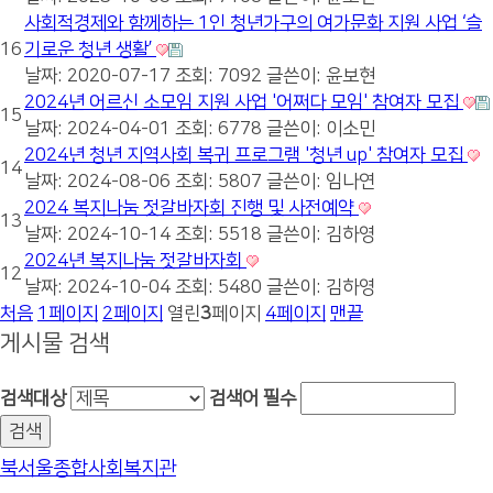
사회적경제와 함께하는 1인 청년가구의 여가문화 지원 사업 ‘슬
16
기로운 청년 생활’
날짜: 2020-07-17
조회: 7092
글쓴이:
윤보현
2024년 어르신 소모임 지원 사업 '어쩌다 모임' 참여자 모집
15
날짜: 2024-04-01
조회: 6778
글쓴이:
이소민
2024년 청년 지역사회 복귀 프로그램 '청년 up' 참여자 모집
14
날짜: 2024-08-06
조회: 5807
글쓴이:
임나연
2024 복지나눔 젓갈바자회 진행 및 사전예약
13
날짜: 2024-10-14
조회: 5518
글쓴이:
김하영
2024년 복지나눔 젓갈바자회
12
날짜: 2024-10-04
조회: 5480
글쓴이:
김하영
처음
1
페이지
2
페이지
열린
3
페이지
4
페이지
맨끝
게시물 검색
검색대상
검색어
필수
북서울종합사회복지관