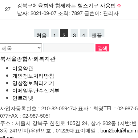
강북구체육회와 함께하는 헬스기구 사용법
27
날짜: 2021-09-07
조회: 7897
글쓴이:
관리자
처음
1
2
3
4
맨끝
북서울종합사회복지관
이용약관
개인정보처리방침
영상정보처리기기
이메일무단수집거부
인트라넷
사업자등록번호 : 210-82-05947
대표자 : 최명
TEL : 02-987-5
077
FAX : 02-987-5051
주소 : 서울시 강북구 한천로 105길 24, 상가 202동 (지번:번
3동 241번지)
우편번호 : 01229
대표이메일 :
bun2bok@hanm
ail.net