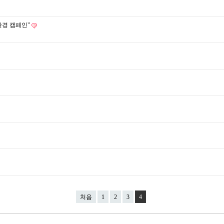
환경 캠페인"
처음
1
2
3
4