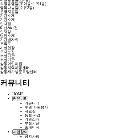
희망동행팀(우이동·수유1동)
행복나눔팀(수유2동)
운영지원팀
기관소개
기관소개
인사말
미션&비전
인재상
법인소개
기관발자취
조직도
시설현황
오시는길
부설기관
부설기관
삼동어린이집
삼동지역아동센터
삼동재가방문요양센터
커뮤니티
HOME
커뮤니티
커뮤니티
후원·자원봉사
자료실
동별 사업
기관소개
부설기관
홈페이지
사업참여
공지사항