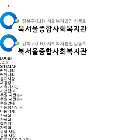
LOGIN
JOIN
SITEMAP
커뮤니티
커뮤니티
공지사항
채용정보
자유게시판
사업참여
후원·자원봉사
후원·자원봉사
후원안내
자원봉사안내
나눔가게
자료실
자료실
갤러리
자료집
동별 사업
동별 사업
마을성장팀(번3동)