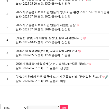
7
날짜: 2025-05-20
조회: 3565
글쓴이:
김하영
2025 지구돌봄 사회복지관 만들기 "찾아가는 환경 스토어" & "오프라인 
6
날짜: 2025-07-30
조회: 3052
글쓴이:
신성임
2025 지구돌봄 사회복지관 만들기 '새침한 공방'
5
날짜: 2025-07-30
조회: 3010
글쓴이:
신성임
[새침한 공방] 2기 새활용 실천단, 함께 시작합니다 :)
4
날짜: 2025-10-15
조회: 2293
글쓴이:
신성임
2026년 마을성장팀(번3동) 지역밀착형 사업 안내
3
날짜: 2026-02-05
조회: 1299
글쓴이:
이동규
2026 가정의 달, 마을 축제(어버이날 행사): 번3동, 꽃피다
2
날짜: 2026-05-07
조회: 573
글쓴이:
신성임
[단실단] 우리의 작은 실천이 모여 지구를 살려요! '환경실천 온도계'
1
날짜: 2026-06-02
조회: 499
글쓴이:
이동규