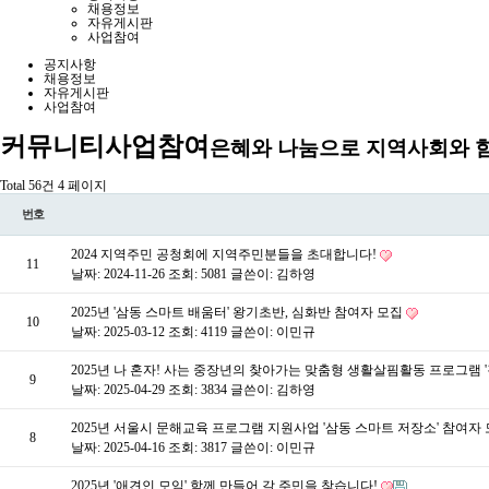
채용정보
자유게시판
사업참여
공지사항
채용정보
자유게시판
사업참여
커뮤니티
사업참여
은혜와 나눔으로 지역사회와 
Total 56건
4 페이지
번호
2024 지역주민 공청회에 지역주민분들을 초대합니다!
11
날짜: 2024-11-26
조회: 5081
글쓴이:
김하영
2025년 '삼동 스마트 배움터' 왕기초반, 심화반 참여자 모집
10
날짜: 2025-03-12
조회: 4119
글쓴이:
이민규
2025년 나 혼자! 사는 중장년의 찾아가는 맞춤형 생활살핌활동 프로그램 
9
날짜: 2025-04-29
조회: 3834
글쓴이:
김하영
2025년 서울시 문해교육 프로그램 지원사업 '삼동 스마트 저장소' 참여자
8
날짜: 2025-04-16
조회: 3817
글쓴이:
이민규
2025년 '애견인 모임' 함께 만들어 갈 주민을 찾습니다!