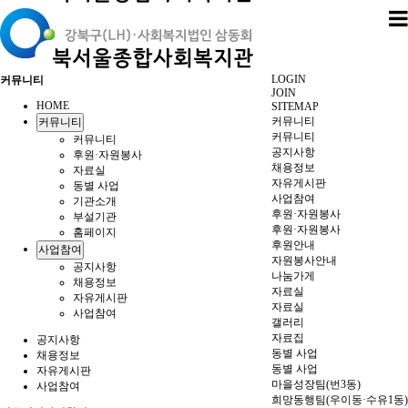
LOGIN
커뮤니티
JOIN
HOME
SITEMAP
커뮤니티
커뮤니티
커뮤니티
커뮤니티
공지사항
후원·자원봉사
채용정보
자료실
자유게시판
동별 사업
사업참여
기관소개
후원·자원봉사
부설기관
후원·자원봉사
홈페이지
후원안내
사업참여
자원봉사안내
공지사항
나눔가게
채용정보
자료실
자유게시판
자료실
사업참여
갤러리
자료집
공지사항
동별 사업
채용정보
동별 사업
자유게시판
마을성장팀(번3동)
사업참여
희망동행팀(우이동·수유1동)