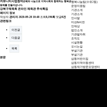
커뮤니티
사업참여
은혜와 나눔으로 지역사회와 함께하는 행복공
행복나눔팀(수유2동)
동체를 만들어갑니다.
운영지원팀
강북구체육회 온라인 체육관 추석특집
기관소개
페이지 정보
기관소개
작성자
관리자
2020-09-28 10:48
조회
8,196회
댓글
0건
인사말
관련링크
미션&비전
인재상
이전글
법인소개
기관발자취
다음글
조직도
시설현황
오시는길
목록
부설기관
부설기관
본문
삼동어린이집
삼동지역아동센터
삼동재가방문요양센터