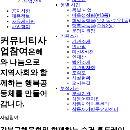
사업참여
동별 사업
동별 사업
공지사항
마을성장팀(번3동)
채용정보
희망동행팀(우이동·수유1동)
자유게시판
행복나눔팀(수유2동)
사업참여
운영지원팀
기관소개
커뮤니티
사
기관소개
인사말
업참여
은혜
미션&비전
인재상
와 나눔으로
법인소개
기관발자취
지역사회와 함
조직도
시설현황
께하는 행복공
오시는길
부설기관
동체를 만들어
부설기관
삼동어린이집
갑니다.
삼동지역아동센터
삼동재가방문요양센터
사업참여
강북구체육회와 함께하는 수건 홈트레이