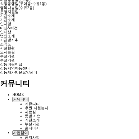
희망동행팀(우이동·수유1동)
행복나눔팀(수유2동)
운영지원팀
기관소개
기관소개
인사말
미션&비전
인재상
법인소개
기관발자취
조직도
시설현황
오시는길
부설기관
부설기관
삼동어린이집
삼동지역아동센터
삼동재가방문요양센터
커뮤니티
HOME
커뮤니티
커뮤니티
후원·자원봉사
자료실
동별 사업
기관소개
부설기관
홈페이지
사업참여
공지사항