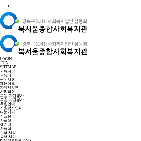
LOGIN
JOIN
SITEMAP
커뮤니티
커뮤니티
공지사항
채용정보
자유게시판
사업참여
후원·자원봉사
후원·자원봉사
후원안내
자원봉사안내
나눔가게
자료실
자료실
갤러리
자료집
동별 사업
동별 사업
마을성장팀(번3동)