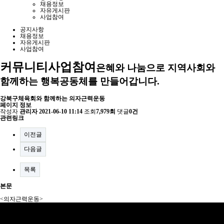
채용정보
자유게시판
사업참여
공지사항
채용정보
자유게시판
사업참여
커뮤니티
사업참여
은혜와 나눔으로 지역사회와
함께하는 행복공동체를 만들어갑니다.
강북구체육회와 함께하는 의자근력운동
페이지 정보
작성자
관리자
2021-06-10 11:14
조회
7,979회
댓글
0건
관련링크
이전글
다음글
목록
본문
<의자근력운동>