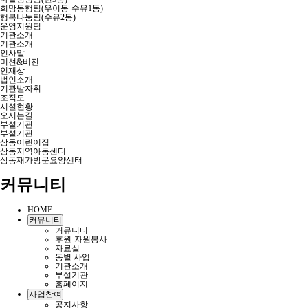
희망동행팀(우이동·수유1동)
행복나눔팀(수유2동)
운영지원팀
기관소개
기관소개
인사말
미션&비전
인재상
법인소개
기관발자취
조직도
시설현황
오시는길
부설기관
부설기관
삼동어린이집
삼동지역아동센터
삼동재가방문요양센터
커뮤니티
HOME
커뮤니티
커뮤니티
후원·자원봉사
자료실
동별 사업
기관소개
부설기관
홈페이지
사업참여
공지사항