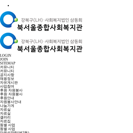
LOGIN
JOIN
SITEMAP
커뮤니티
커뮤니티
공지사항
채용정보
자유게시판
사업참여
후원·자원봉사
후원·자원봉사
후원안내
자원봉사안내
나눔가게
자료실
자료실
갤러리
자료집
동별 사업
동별 사업
마을성장팀(번3동)