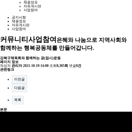
채용정보
자유게시판
사업참여
공지사항
채용정보
자유게시판
사업참여
커뮤니티
사업참여
은혜와 나눔으로 지역사회와
함께하는 행복공동체를 만들어갑니다.
강북구체육회와 함께하는 공(접시)운동
페이지 정보
작성자
관리자
2021-10-19 14:00
조회
8,305회
댓글
0건
관련링크
이전글
다음글
목록
본문