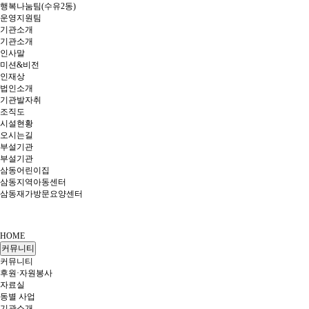
행복나눔팀(수유2동)
운영지원팀
기관소개
기관소개
인사말
미션&비전
인재상
법인소개
기관발자취
조직도
시설현황
오시는길
부설기관
부설기관
삼동어린이집
삼동지역아동센터
삼동재가방문요양센터
HOME
커뮤니티
커뮤니티
후원·자원봉사
자료실
동별 사업
기관소개