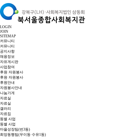
LOGIN
JOIN
SITEMAP
커뮤니티
커뮤니티
공지사항
채용정보
자유게시판
사업참여
후원·자원봉사
후원·자원봉사
후원안내
자원봉사안내
나눔가게
자료실
자료실
갤러리
자료집
동별 사업
동별 사업
마을성장팀(번3동)
희망동행팀(우이동·수유1동)