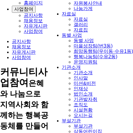
홈페이지
자원봉사안내
나눔가게
사업참여
자료실
공지사항
자료실
채용정보
갤러리
자유게시판
자료집
사업참여
동별 사업
동별 사업
공지사항
마을성장팀(번3동)
채용정보
희망동행팀(우이동·수유1동)
자유게시판
행복나눔팀(수유2동)
사업참여
운영지원팀
기관소개
커뮤니티
사
기관소개
인사말
업참여
은혜
미션&비전
인재상
와 나눔으로
법인소개
기관발자취
지역사회와 함
조직도
시설현황
께하는 행복공
오시는길
부설기관
동체를 만들어
부설기관
삼동어린이집