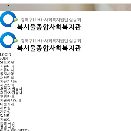
LOGIN
JOIN
SITEMAP
커뮤니티
커뮤니티
공지사항
채용정보
자유게시판
사업참여
후원·자원봉사
후원·자원봉사
후원안내
자원봉사안내
나눔가게
자료실
자료실
갤러리
자료집
동별 사업
동별 사업
마을성장팀(번3동)