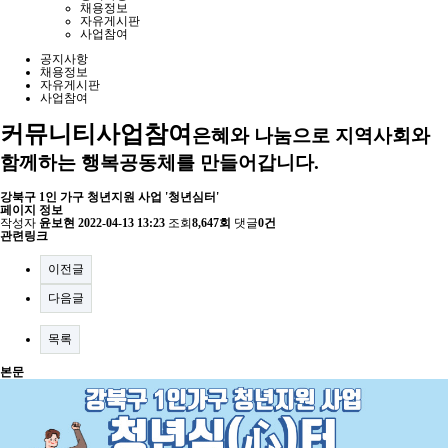
채용정보
자유게시판
사업참여
공지사항
채용정보
자유게시판
사업참여
커뮤니티
사업참여
은혜와 나눔으로 지역사회와
함께하는 행복공동체를 만들어갑니다.
강북구 1인 가구 청년지원 사업 '청년심터'
페이지 정보
작성자
윤보현
2022-04-13 13:23
조회
8,647회
댓글
0건
관련링크
이전글
다음글
목록
본문