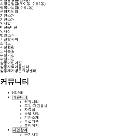
희망동행팀(우이동·수유1동)
행복나눔팀(수유2동)
운영지원팀
기관소개
기관소개
인사말
미션&비전
인재상
법인소개
기관발자취
조직도
시설현황
오시는길
부설기관
부설기관
삼동어린이집
삼동지역아동센터
삼동재가방문요양센터
커뮤니티
HOME
커뮤니티
커뮤니티
후원·자원봉사
자료실
동별 사업
기관소개
부설기관
홈페이지
사업참여
공지사항