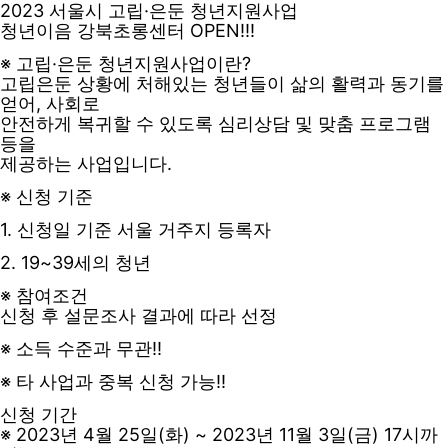
2023 서울시 고립·은둔 청년지원사업
청년이음 강북초롱센터 OPEN!!!
※
고립·은둔 청년지원사업이란?
고립은둔 상황에 처해있는 청년들이
삶의 활력과 동기를
얻어, 사회로
안전하게 복귀할 수 있도록
심리상담 및 맞춤 프로그램
등을
제공하는 사업입니다.
※
신청 기준
1. 신청일 기준 서울 거주지 등록자
2. 19~39세의 청년
※
참여조건
신청 후 설문조사 결과에 따라 선정
※
소득 수준과 무관!!
※
타 사업과 중복 신청 가능!!
신청 기간
※
2023년 4월 25일(화) ~
2023년 11월 3일(금) 17시까