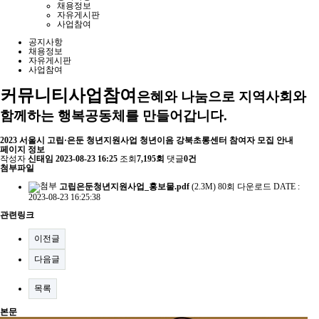
채용정보
자유게시판
사업참여
공지사항
채용정보
자유게시판
사업참여
커뮤니티
사업참여
은혜와 나눔으로 지역사회와
함께하는 행복공동체를 만들어갑니다.
2023 서울시 고립·은둔 청년지원사업 청년이음 강북초롱센터 참여자 모집 안내
페이지 정보
작성자
신태임
2023-08-23 16:25
조회
7,195회
댓글
0건
첨부파일
고립은둔청년지원사업_홍보물.pdf
(2.3M)
80회 다운로드
DATE :
2023-08-23 16:25:38
관련링크
이전글
다음글
목록
본문