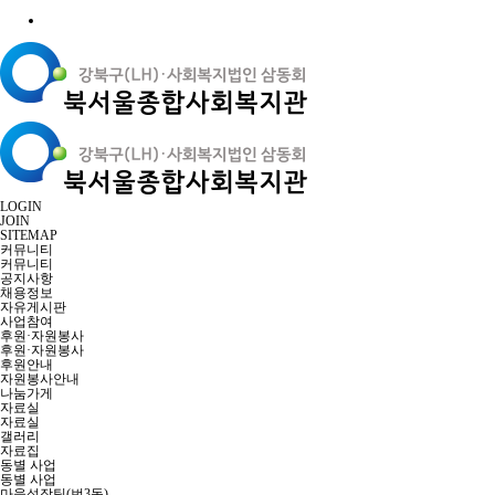
LOGIN
JOIN
SITEMAP
커뮤니티
커뮤니티
공지사항
채용정보
자유게시판
사업참여
후원·자원봉사
후원·자원봉사
후원안내
자원봉사안내
나눔가게
자료실
자료실
갤러리
자료집
동별 사업
동별 사업
마을성장팀(번3동)