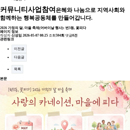
커뮤니티
사업참여
은혜와 나눔으로 지역사회와
함께하는 행복공동체를 만들어갑니다.
2026 가정의 달, 마을 축제(어버이날 행사): 번3동, 꽃피다
페이지 정보
작성자
신성임
2026-05-07 08:25
조회
594회
댓글
0건
관련링크
이전글
다음글
목록
본문