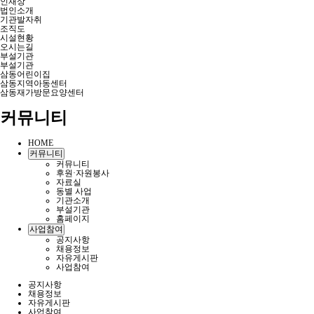
인재상
법인소개
기관발자취
조직도
시설현황
오시는길
부설기관
부설기관
삼동어린이집
삼동지역아동센터
삼동재가방문요양센터
커뮤니티
HOME
커뮤니티
커뮤니티
후원·자원봉사
자료실
동별 사업
기관소개
부설기관
홈페이지
사업참여
공지사항
채용정보
자유게시판
사업참여
공지사항
채용정보
자유게시판
사업참여