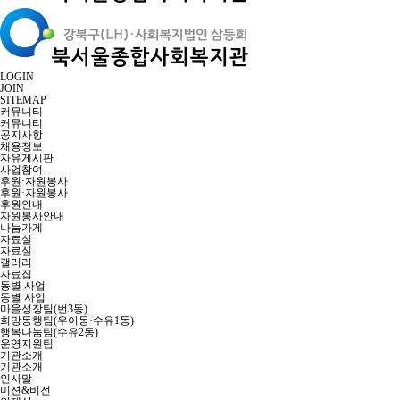
LOGIN
JOIN
SITEMAP
커뮤니티
커뮤니티
공지사항
채용정보
자유게시판
사업참여
후원·자원봉사
후원·자원봉사
후원안내
자원봉사안내
나눔가게
자료실
자료실
갤러리
자료집
동별 사업
동별 사업
마을성장팀(번3동)
희망동행팀(우이동·수유1동)
행복나눔팀(수유2동)
운영지원팀
기관소개
기관소개
인사말
미션&비전