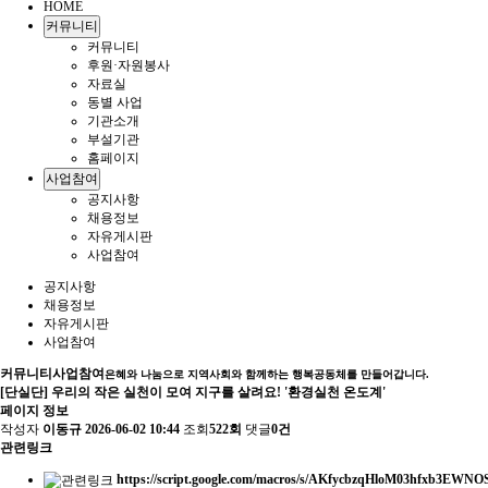
HOME
커뮤니티
커뮤니티
후원·자원봉사
자료실
동별 사업
기관소개
부설기관
홈페이지
사업참여
공지사항
채용정보
자유게시판
사업참여
공지사항
채용정보
자유게시판
사업참여
커뮤니티
사업참여
은혜와 나눔으로 지역사회와 함께하는 행복공동체를 만들어갑니다.
[단실단] 우리의 작은 실천이 모여 지구를 살려요! '환경실천 온도계'
페이지 정보
작성자
이동규
2026-06-02 10:44
조회
522회
댓글
0건
관련링크
https://script.google.com/macros/s/AKfycbzqHloM03hfxb3EW