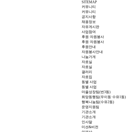
SITEMAP
커뮤니티
커뮤니티
공지사항
채용정보
자유게시판
사업참여
후원·자원봉사
후원·자원봉사
후원안내
자원봉사안내
나눔가게
자료실
자료실
갤러리
자료집
동별 사업
동별 사업
마을성장팀(번3동)
희망동행팀(우이동·수유1동)
행복나눔팀(수유2동)
운영지원팀
기관소개
기관소개
인사말
미션&비전