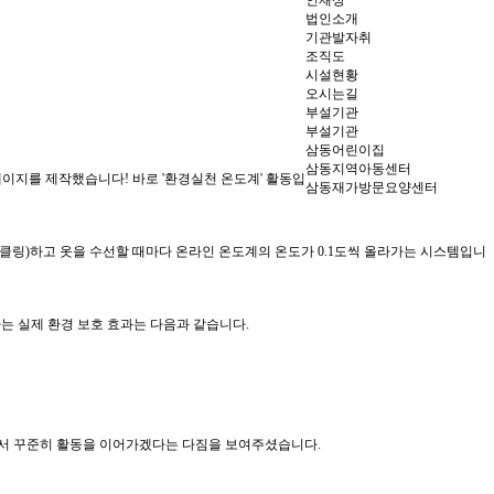
인재상
법인소개
기관발자취
조직도
시설현황
오시는길
부설기관
부설기관
삼동어린이집
삼동지역아동센터
이지를 제작했습니다! 바로 '환경실천 온도계' 활동입
삼동재가방문요양센터
클링)하고 옷을 수선할 때마다 온라인 온도계의 온도가 0.1도씩 올라가는 시스템입니
는 실제 환경 보호 효과는 다음과 같습니다.
'로서 꾸준히 활동을 이어가겠다는 다짐을 보여주셨습니다.