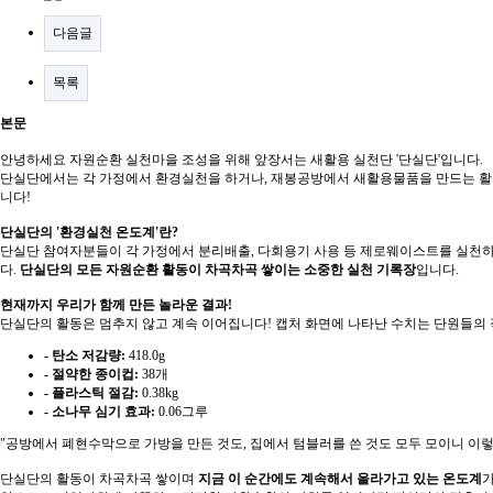
다음글
목록
본문
안녕하세요 자원순환 실천마을 조성을 위해 앞장서는 새활용 실천단 '단실단'입니다.
단실단에서는 각 가정에서 환경실천을 하거나, 재봉공방에서 새활용물품을 만드는 활동
니다!
단실단의 '환경실천 온도계'란?
단실단 참여자분들이 각 가정에서 분리배출, 다회용기 사용 등 제로웨이스트를 실천하
다.
단실단의 모든 자원순환 활동이 차곡차곡 쌓이는 소중한 실천 기록장
입니다.
현재까지 우리가 함께 만든 놀라운 결과!
단실단의 활동은 멈추지 않고 계속 이어집니다! 캡처 화면에 나타난 수치는 단원들의
- 탄소 저감량:
418.0g
- 절약한 종이컵:
38개
- 플라스틱 절감:
0.38kg
- 소나무 심기 효과:
0.06그루
"공방에서 폐현수막으로 가방을 만든 것도, 집에서 텀블러를 쓴 것도 모두 모이니 이렇
단실단의 활동이 차곡차곡 쌓이며
지금 이 순간에도 계속해서 올라가고 있는 온도계
가