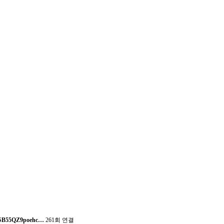
NOSB55QZ9poehc…
261회 연결