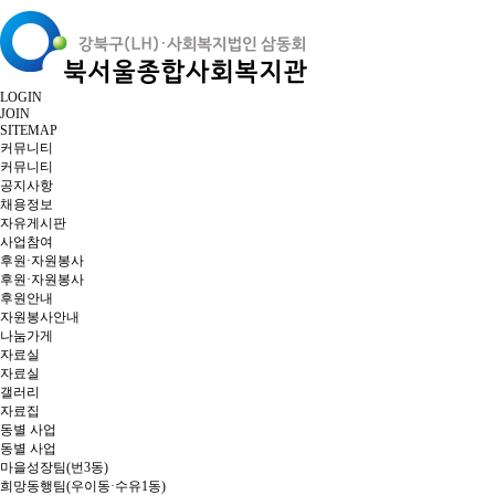
LOGIN
JOIN
SITEMAP
커뮤니티
커뮤니티
공지사항
채용정보
자유게시판
사업참여
후원·자원봉사
후원·자원봉사
후원안내
자원봉사안내
나눔가게
자료실
자료실
갤러리
자료집
동별 사업
동별 사업
마을성장팀(번3동)
희망동행팀(우이동·수유1동)