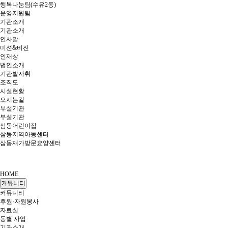
행복나눔팀(수유2동)
운영지원팀
기관소개
기관소개
인사말
미션&비전
인재상
법인소개
기관발자취
조직도
시설현황
오시는길
부설기관
부설기관
삼동어린이집
삼동지역아동센터
삼동재가방문요양센터
HOME
커뮤니티
커뮤니티
후원·자원봉사
자료실
동별 사업
기관소개