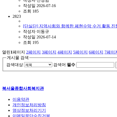
작성자
신성임
작성일
2026-07-16
조회
185
2823
[단실단] 지역사회와 함께한 폐현수막 수거 활동 
작성자
이동규
작성일
2026-07-14
조회
195
열린
1
페이지
2
페이지
3
페이지
4
페이지
5
페이지
6
페이지
7
페이
게시물 검색
검색대상
검색어
필수
북서울종합사회복지관
이용약관
개인정보처리방침
영상정보처리기기
이메일무단수집거부