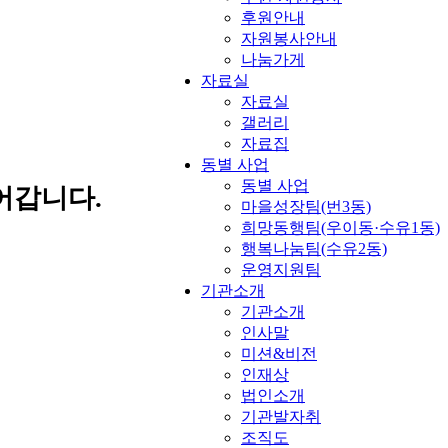
후원안내
자원봉사안내
나눔가게
자료실
자료실
갤러리
자료집
동별 사업
동별 사업
어갑니다.
마을성장팀(번3동)
희망동행팀(우이동·수유1동)
행복나눔팀(수유2동)
운영지원팀
기관소개
기관소개
인사말
미션&비전
인재상
법인소개
기관발자취
조직도