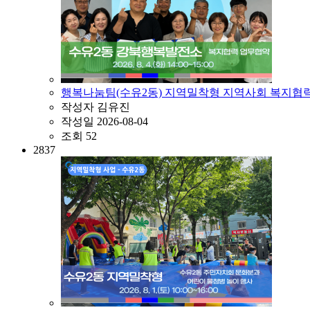
행복나눔팀(수유2동) 지역밀착형 지역사회 복지협
작성자
김유진
작성일
2026-08-04
조회
52
2837