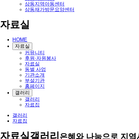
삼동지역아동센터
삼동재가방문요양센터
자료실
HOME
자료실
커뮤니티
후원·자원봉사
자료실
동별 사업
기관소개
부설기관
홈페이지
갤러리
갤러리
자료집
갤러리
자료집
자료실
갤러리
은혜와 나눔으로 지역