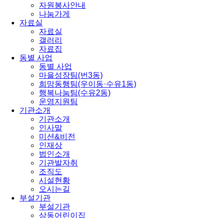
자원봉사안내
나눔가게
자료실
자료실
갤러리
자료집
동별 사업
동별 사업
마을성장팀(번3동)
희망동행팀(우이동·수유1동)
행복나눔팀(수유2동)
운영지원팀
기관소개
기관소개
인사말
미션&비전
인재상
법인소개
기관발자취
조직도
시설현황
오시는길
부설기관
부설기관
삼동어린이집