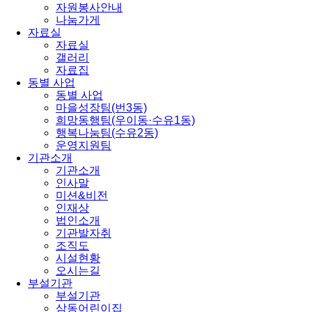
자원봉사안내
나눔가게
자료실
자료실
갤러리
자료집
동별 사업
동별 사업
마을성장팀(번3동)
희망동행팀(우이동·수유1동)
행복나눔팀(수유2동)
운영지원팀
기관소개
기관소개
인사말
미션&비전
인재상
법인소개
기관발자취
조직도
시설현황
오시는길
부설기관
부설기관
삼동어린이집