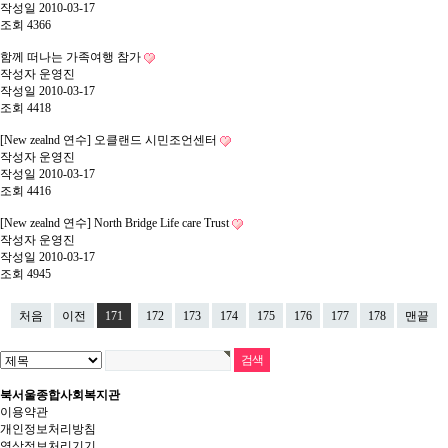
작성일
2010-03-17
조회
4366
함께 떠나는 가족여행 참가
작성자
운영진
작성일
2010-03-17
조회
4418
[New zealnd 연수] 오클랜드 시민조언센터
작성자
운영진
작성일
2010-03-17
조회
4416
[New zealnd 연수] North Bridge Life care Trust
작성자
운영진
작성일
2010-03-17
조회
4945
처음
이전
171
172
173
174
175
176
177
178
맨끝
북서울종합사회복지관
이용약관
개인정보처리방침
영상정보처리기기