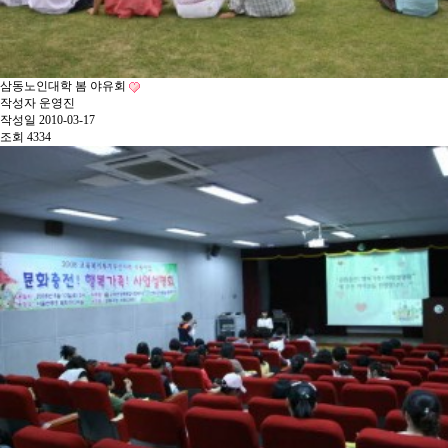
삼동노인대학 봄 야유회
작성자
운영진
작성일
2010-03-17
조회
4334