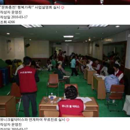
"문화충전! 행복가족!" 사업설명회 실시
작성자
운영진
작성일
2010-03-17
조회
4266
유니크펄닥터스와 연계하여 무료진료 실시
작성자
운영진
작성일
2010-03-17