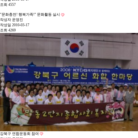
조회
4557
"문화충전! 행복가족!" 문화활동 실시
작성자
운영진
작성일
2010-03-17
조회
4269
강북구 연합운동회 참여