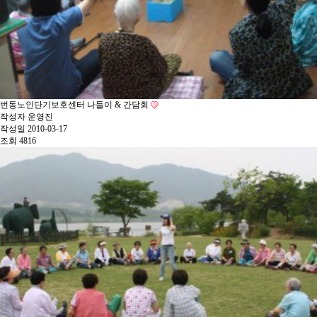
번동노인단기보호센터 나들이 & 간담회
작성자
운영진
작성일
2010-03-17
조회
4816