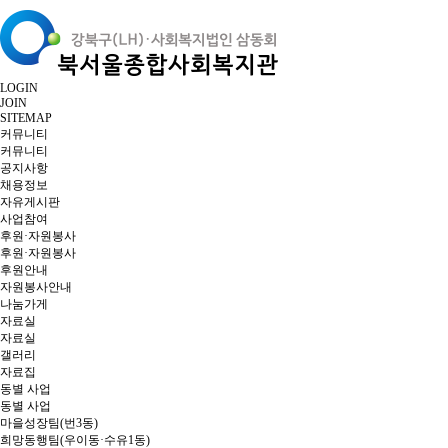
LOGIN
JOIN
SITEMAP
커뮤니티
커뮤니티
공지사항
채용정보
자유게시판
사업참여
후원·자원봉사
후원·자원봉사
후원안내
자원봉사안내
나눔가게
자료실
자료실
갤러리
자료집
동별 사업
동별 사업
마을성장팀(번3동)
희망동행팀(우이동·수유1동)