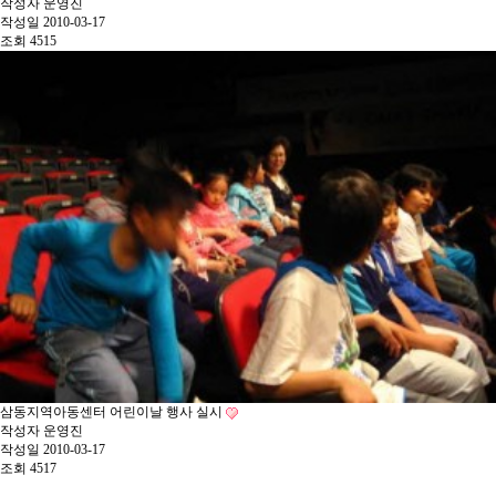
작성자
운영진
작성일
2010-03-17
조회
4515
삼동지역아동센터 어린이날 행사 실시
작성자
운영진
작성일
2010-03-17
조회
4517