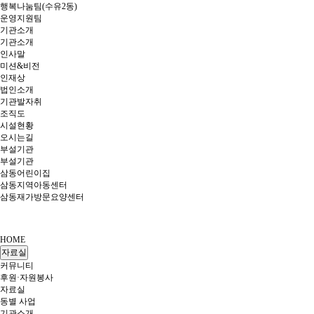
행복나눔팀(수유2동)
운영지원팀
기관소개
기관소개
인사말
미션&비전
인재상
법인소개
기관발자취
조직도
시설현황
오시는길
부설기관
부설기관
삼동어린이집
삼동지역아동센터
삼동재가방문요양센터
HOME
자료실
커뮤니티
후원·자원봉사
자료실
동별 사업
기관소개