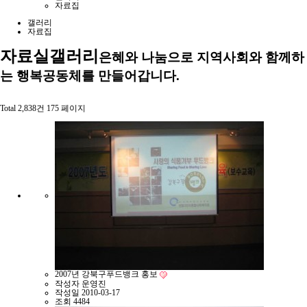
자료집
갤러리
자료집
자료실
갤러리
은혜와 나눔으로 지역사회와 함께하
는 행복공동체를 만들어갑니다.
Total 2,838건
175 페이지
2007년 강북구푸드뱅크 홍보
작성자
운영진
작성일
2010-03-17
조회
4484