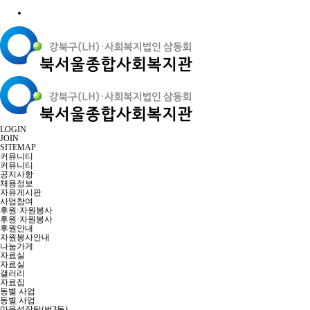
LOGIN
JOIN
SITEMAP
커뮤니티
커뮤니티
공지사항
채용정보
자유게시판
사업참여
후원·자원봉사
후원·자원봉사
후원안내
자원봉사안내
나눔가게
자료실
자료실
갤러리
자료집
동별 사업
동별 사업
마을성장팀(번3동)