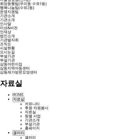
희망동행팀(우이동·수유1동)
행복나눔팀(수유2동)
운영지원팀
기관소개
기관소개
인사말
미션&비전
인재상
법인소개
기관발자취
조직도
시설현황
오시는길
부설기관
부설기관
삼동어린이집
삼동지역아동센터
삼동재가방문요양센터
자료실
HOME
자료실
커뮤니티
후원·자원봉사
자료실
동별 사업
기관소개
부설기관
홈페이지
갤러리
갤러리