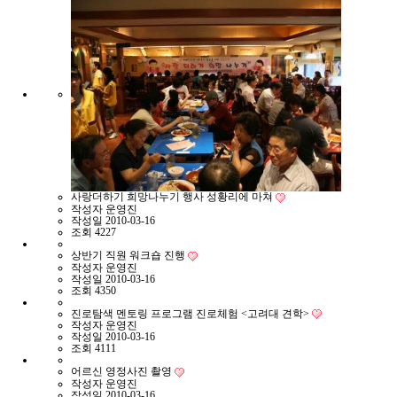
사랑더하기 희망나누기 행사 성황리에 마쳐
작성자
운영진
작성일
2010-03-16
조회
4227
상반기 직원 워크숍 진행
작성자
운영진
작성일
2010-03-16
조회
4350
진로탐색 멘토링 프로그램 진로체험 <고려대 견학>
작성자
운영진
작성일
2010-03-16
조회
4111
어르신 영정사진 촬영
작성자
운영진
작성일
2010-03-16