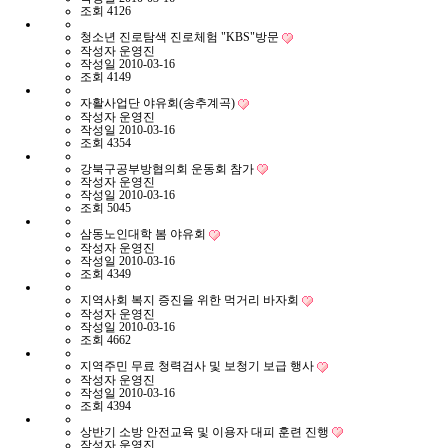
조회
4126
청소년 진로탐색 진로체험 "KBS"방문
작성자
운영진
작성일
2010-03-16
조회
4149
자활사업단 야유회(송추계곡)
작성자
운영진
작성일
2010-03-16
조회
4354
강북구공부방협의회 운동회 참가
작성자
운영진
작성일
2010-03-16
조회
5045
삼동노인대학 봄 야유회
작성자
운영진
작성일
2010-03-16
조회
4349
지역사회 복지 증진을 위한 먹거리 바자회
작성자
운영진
작성일
2010-03-16
조회
4662
지역주민 무료 청력검사 및 보청기 보급 행사
작성자
운영진
작성일
2010-03-16
조회
4394
상반기 소방 안전교육 및 이용자 대피 훈련 진행
작성자
운영진