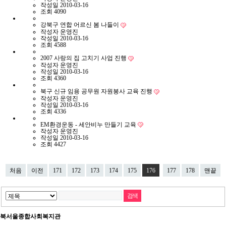
작성일
2010-03-16
조회
4090
강북구 연합 어르신 봄 나들이
작성자
운영진
작성일
2010-03-16
조회
4588
2007 사랑의 집 고치기 사업 진행
작성자
운영진
작성일
2010-03-16
조회
4360
북구 신규 임용 공무원 자원봉사 교육 진행
작성자
운영진
작성일
2010-03-16
조회
4336
EM환경운동 - 세안비누 만들기 교육
작성자
운영진
작성일
2010-03-16
조회
4427
처음
이전
171
172
173
174
175
176
177
178
맨끝
북서울종합사회복지관