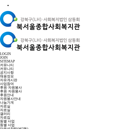
LOGIN
JOIN
SITEMAP
커뮤니티
커뮤니티
공지사항
채용정보
자유게시판
사업참여
후원·자원봉사
후원·자원봉사
후원안내
자원봉사안내
나눔가게
자료실
자료실
갤러리
자료집
동별 사업
동별 사업
마을성장팀(번3동)