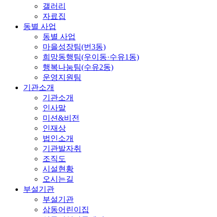
갤러리
자료집
동별 사업
동별 사업
마을성장팀(번3동)
희망동행팀(우이동·수유1동)
행복나눔팀(수유2동)
운영지원팀
기관소개
기관소개
인사말
미션&비전
인재상
법인소개
기관발자취
조직도
시설현황
오시는길
부설기관
부설기관
삼동어린이집