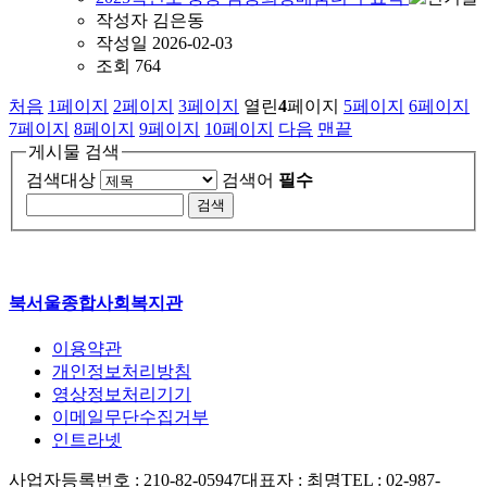
작성자
김은동
작성일
2026-02-03
조회
764
처음
1
페이지
2
페이지
3
페이지
열린
4
페이지
5
페이지
6
페이지
7
페이지
8
페이지
9
페이지
10
페이지
다음
맨끝
게시물 검색
검색대상
검색어
필수
북서울종합사회복지관
이용약관
개인정보처리방침
영상정보처리기기
이메일무단수집거부
인트라넷
사업자등록번호 : 210-82-05947
대표자 : 최명
TEL : 02-987-