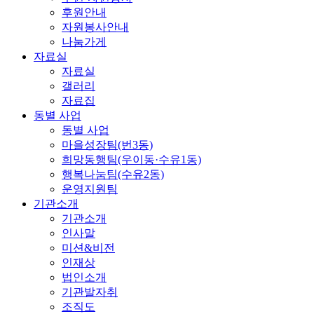
후원안내
자원봉사안내
나눔가게
자료실
자료실
갤러리
자료집
동별 사업
동별 사업
마을성장팀(번3동)
희망동행팀(우이동·수유1동)
행복나눔팀(수유2동)
운영지원팀
기관소개
기관소개
인사말
미션&비전
인재상
법인소개
기관발자취
조직도