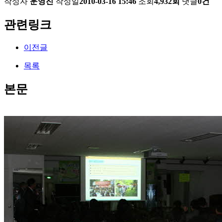
작성자
운영진
작성일
2010-03-16 15:46
조회
4,932회
댓글
0건
관련링크
이전글
목록
본문