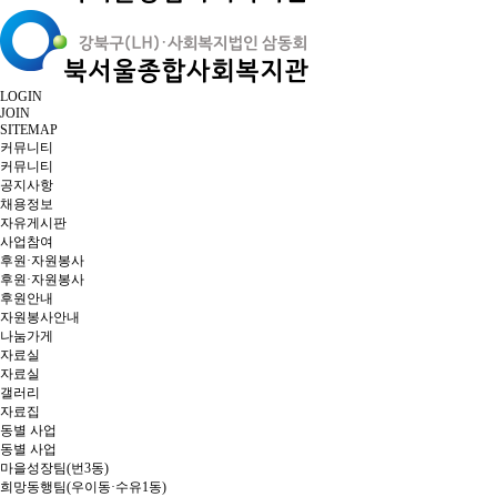
LOGIN
JOIN
SITEMAP
커뮤니티
커뮤니티
공지사항
채용정보
자유게시판
사업참여
후원·자원봉사
후원·자원봉사
후원안내
자원봉사안내
나눔가게
자료실
자료실
갤러리
자료집
동별 사업
동별 사업
마을성장팀(번3동)
희망동행팀(우이동·수유1동)