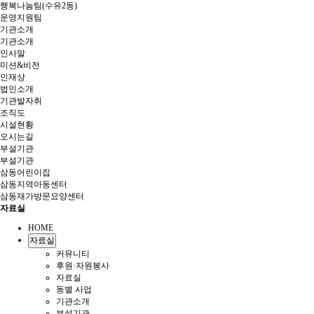
행복나눔팀(수유2동)
운영지원팀
기관소개
기관소개
인사말
미션&비전
인재상
법인소개
기관발자취
조직도
시설현황
오시는길
부설기관
부설기관
삼동어린이집
삼동지역아동센터
삼동재가방문요양센터
자료실
HOME
자료실
커뮤니티
후원·자원봉사
자료실
동별 사업
기관소개
부설기관