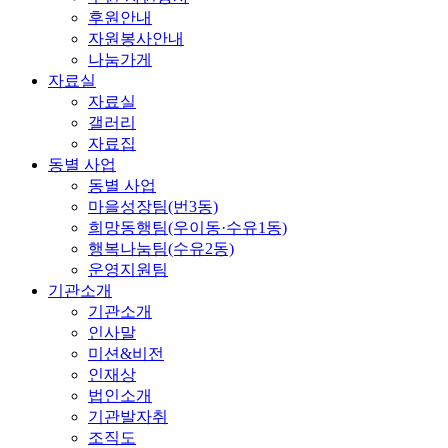
후원안내
자원봉사안내
나눔가게
자료실
자료실
갤러리
자료집
동별 사업
동별 사업
마을성장팀(번3동)
희망동행팀(우이동·수유1동)
행복나눔팀(수유2동)
운영지원팀
기관소개
기관소개
인사말
미션&비전
인재상
법인소개
기관발자취
조직도