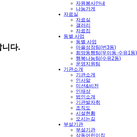
자원봉사안내
나눔가게
자료실
자료실
갤러리
자료집
동별 사업
동별 사업
니다.
마을성장팀(번3동)
희망동행팀(우이동·수유1동)
행복나눔팀(수유2동)
운영지원팀
기관소개
기관소개
인사말
미션&비전
인재상
법인소개
기관발자취
조직도
시설현황
오시는길
부설기관
부설기관
삼동어린이집