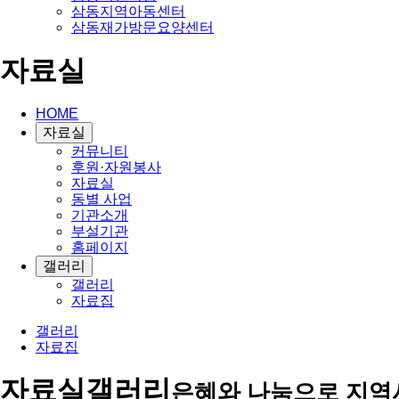
삼동지역아동센터
삼동재가방문요양센터
자료실
HOME
자료실
커뮤니티
후원·자원봉사
자료실
동별 사업
기관소개
부설기관
홈페이지
갤러리
갤러리
자료집
갤러리
자료집
자료실
갤러리
은혜와 나눔으로 지역