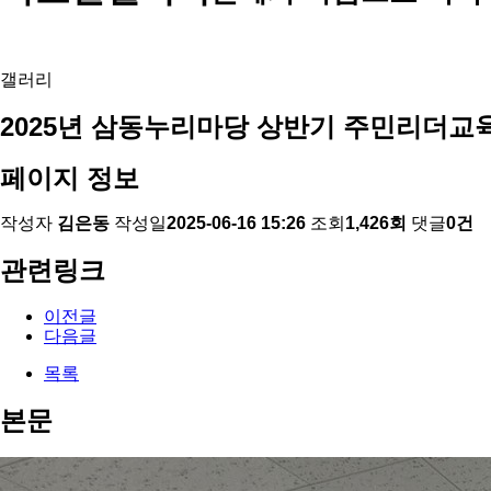
갤러리
2025년 삼동누리마당 상반기 주민리더교
페이지 정보
작성자
김은동
작성일
2025-06-16 15:26
조회
1,426회
댓글
0건
관련링크
이전글
다음글
목록
본문