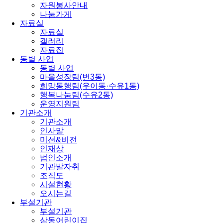
자원봉사안내
나눔가게
자료실
자료실
갤러리
자료집
동별 사업
동별 사업
마을성장팀(번3동)
희망동행팀(우이동·수유1동)
행복나눔팀(수유2동)
운영지원팀
기관소개
기관소개
인사말
미션&비전
인재상
법인소개
기관발자취
조직도
시설현황
오시는길
부설기관
부설기관
삼동어린이집