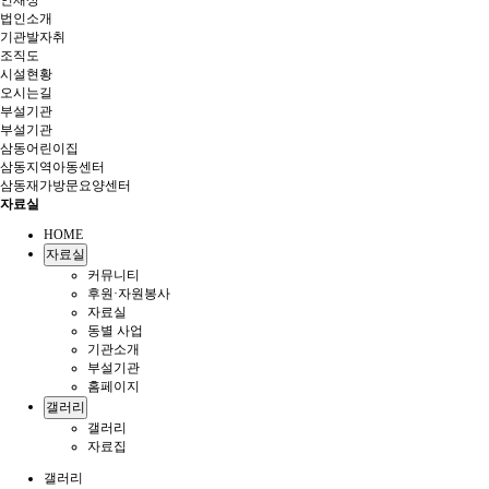
인재상
법인소개
기관발자취
조직도
시설현황
오시는길
부설기관
부설기관
삼동어린이집
삼동지역아동센터
삼동재가방문요양센터
자료실
HOME
자료실
커뮤니티
후원·자원봉사
자료실
동별 사업
기관소개
부설기관
홈페이지
갤러리
갤러리
자료집
갤러리