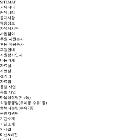
SITEMAP
커뮤니티
커뮤니티
공지사항
채용정보
자유게시판
사업참여
후원·자원봉사
후원·자원봉사
후원안내
자원봉사안내
나눔가게
자료실
자료실
갤러리
자료집
동별 사업
동별 사업
마을성장팀(번3동)
희망동행팀(우이동·수유1동)
행복나눔팀(수유2동)
운영지원팀
기관소개
기관소개
인사말
미션&비전