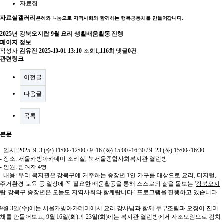
자료집
자료실
갤러리
은혜와 나눔으로 지역사회와 함께하는 행복공동체를 만들어갑니다.
2025년 강북오지랍 9월 요리 생활배움활동 진행
페이지 정보
작성자
김유진
2025-10-01 13:10
조회
1,116회
댓글
0건
관련링크
이전글
다음글
목록
본문
- 일시: 2025. 9. 3.(수) 11:00~12:00 / 9. 16.(화) 15:00~16:30 / 9. 23.(화) 15:00~16:30
- 장소: 서울카빙아카데미 조리실, 북서울종합사회복지관 열린방
- 인원: 참여자 4명
- 내용: 우리 복지관은 강북구에 거주하는 중장년 1인 가구를 대상으로 요리, 디지털,
주거환경 교육 등 일상에 꼭 필요한 배움활동을 통해 스스로의 삶을 돌보는 '
강북오지
랍
-
강북
구 중장년은
오
늘도
지
역사회와 함께
랍
니다.' 프로그램을 진행하고 있습니다.
9월 3일(수)에는 서울카빙아카데미에서 요리 강사님과 함께 두부조림과 오징어 진미
채를 만들어보고, 9월 16일(화)과 23일(화)에는 복지관 열린방에서 자조모임으로 김치