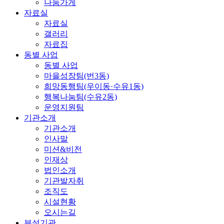
나눔가게
자료실
자료실
갤러리
자료집
동별 사업
동별 사업
마을성장팀(번3동)
희망동행팀(우이동·수유1동)
행복나눔팀(수유2동)
운영지원팀
기관소개
기관소개
인사말
미션&비전
인재상
법인소개
기관발자취
조직도
시설현황
오시는길
부설기관