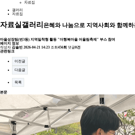
자료집
갤러리
자료집
자료실
갤러리
은혜와 나눔으로 지역사회와 함께하
마을성장팀(번3동) 지역밀착형 활동 "더행복마을 어울림축제" 부스 참여
페이지 정보
작성자
김솔빈
2026-04-21 14:23
조회
456회
댓글
0건
관련링크
이전글
다음글
목록
본문