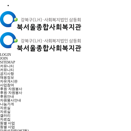
LOGIN
JOIN
SITEMAP
커뮤니티
커뮤니티
공지사항
채용정보
자유게시판
사업참여
후원·자원봉사
후원·자원봉사
후원안내
자원봉사안내
나눔가게
자료실
자료실
갤러리
자료집
동별 사업
동별 사업
마을성장팀(번3동)