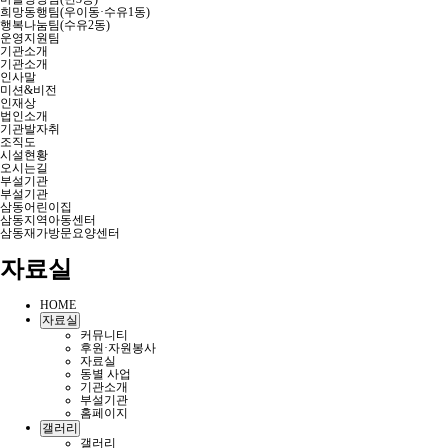
희망동행팀(우이동·수유1동)
행복나눔팀(수유2동)
운영지원팀
기관소개
기관소개
인사말
미션&비전
인재상
법인소개
기관발자취
조직도
시설현황
오시는길
부설기관
부설기관
삼동어린이집
삼동지역아동센터
삼동재가방문요양센터
자료실
HOME
자료실
커뮤니티
후원·자원봉사
자료실
동별 사업
기관소개
부설기관
홈페이지
갤러리
갤러리