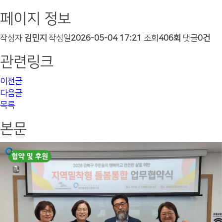
페이지 정보
작성자
김민지
작성일
2026-05-04 17:21
조회
406회
댓글
0건
관련링크
이전글
다음글
목록
본문