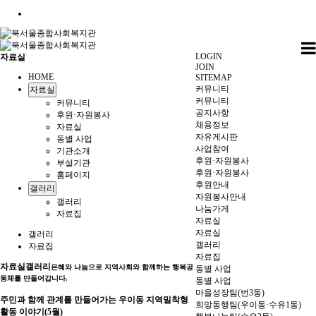
LOGIN
자료실
JOIN
HOME
SITEMAP
커뮤니티
자료실
커뮤니티
커뮤니티
공지사항
후원·자원봉사
채용정보
자료실
자유게시판
동별 사업
사업참여
기관소개
후원·자원봉사
부설기관
후원·자원봉사
홈페이지
후원안내
갤러리
자원봉사안내
갤러리
나눔가게
자료집
자료실
자료실
갤러리
갤러리
자료집
자료집
자료실
갤러리
은혜와 나눔으로 지역사회와 함께하는 행복공
동별 사업
동체를 만들어갑니다.
동별 사업
마을성장팀(번3동)
주민과 함께 관계를 만들어가는 우이동 지역밀착형
희망동행팀(우이동·수유1동)
활동 이야기(5월)