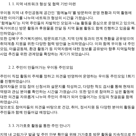
1. 지역 네트워크 형성 및 협력 기반 마련
우이동 지역 내 주민공동체 공간인 ‘함께놀자’를 방문하여 운영 현황과 지역 활동에
대한 이야기를 나누며 네트워크 형성의 시간을 가졌습니다.
‘함께놀자’는 지역 주민들의 자발적인 모임과 나눔 활동을 중심으로 운영되고 있으며,
독거어르신 방문 활동과 후원물품 전달 등 지역 돌봄 활동도 함께 진행하고 있음을 확
인하였습니다.
또한 강북구 주거복지센터, 방문의료기관, 지역 단체 등과의 연계 현황을 공유받으며
취약계층 지원을 위한 다양한 협력 방안을 논의하였습니다. 이와 함께 우이동 내 주민
모임, 마을공동체, 환경 활동가 등 지역자원에 대한 정보를 공유받아 향후 지역밀착형
사업 추진을 위한 관계망을 확장하는 계기가 되었습니다.
2. 주민이 만들어가는 우이동 주민모임
주민이 직접 활동의 주제를 정하고 의견을 반영하여 운영하는 우이동 주민모임 1회기
를 진행하였습니다.
참여자들은 모임 참여 신청서와 설문지를 작성하고, 다양한 척도 검사를 통해 현재의
역량과 관심 분야를 확인하는 시간을 가졌습니다. 또한 앞으로 참여하고 싶은 활동에
대한 의견을 자유롭게 나누며 주민이 주체가 되어 만들어가는 모임의 첫걸음을 함께
하였습니다.
앞으로도 참여자들의 의견을 바탕으로 건강, 취미, 정서지원 등 다양한 분야의 활동을
주민들과 함께 만들어갈 예정입니다.
3. 가가호호 활동을 통한 주민 만나기
지역 내 고립가구 발굴 및 주민 안부 확인을 위해 가가호호 방문 활동을 지속적으로 진