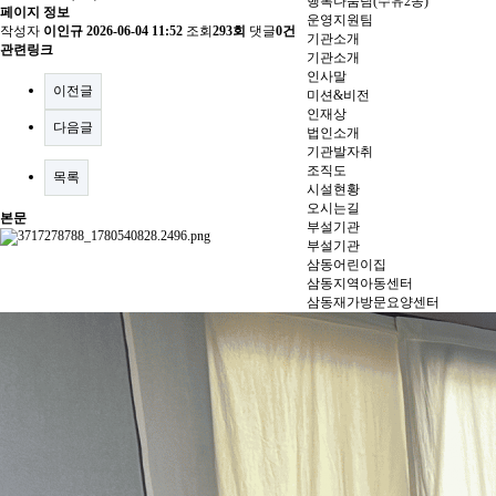
행복나눔팀(수유2동)
페이지 정보
운영지원팀
작성자
이인규
2026-06-04 11:52
조회
293회
댓글
0건
기관소개
관련링크
기관소개
인사말
이전글
미션&비전
인재상
다음글
법인소개
기관발자취
조직도
목록
시설현황
오시는길
본문
부설기관
부설기관
삼동어린이집
삼동지역아동센터
삼동재가방문요양센터