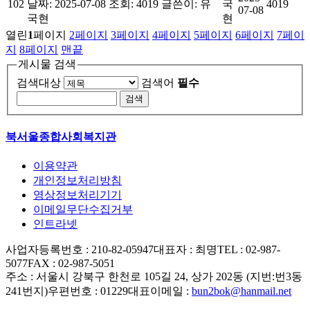
102
날짜: 2025-07-08
조회: 4019
글쓴이:
유
국
4019
07-08
국현
현
열린
1
페이지
2
페이지
3
페이지
4
페이지
5
페이지
6
페이지
7
페이
지
8
페이지
맨끝
게시물 검색
검색대상
검색어
필수
북서울종합사회복지관
이용약관
개인정보처리방침
영상정보처리기기
이메일무단수집거부
인트라넷
사업자등록번호 : 210-82-05947
대표자 : 최명
TEL : 02-987-
5077
FAX : 02-987-5051
주소 : 서울시 강북구 한천로 105길 24, 상가 202동 (지번:번3동
241번지)
우편번호 : 01229
대표이메일 :
bun2bok@hanmail.net