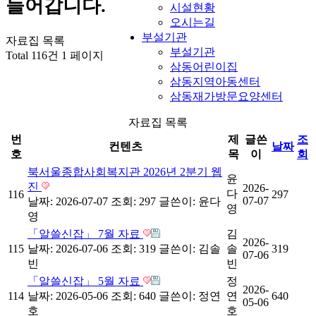
들어갑니다.
시설현황
오시는길
부설기관
자료집 목록
부설기관
Total 116건
1 페이지
삼동어린이집
삼동지역아동센터
삼동재가방문요양센터
자료집 목록
번
제
글쓴
조
컨텐츠
날짜
호
목
이
회
북서울종합사회복지관 2026년 2분기 웹
윤
진
2026-
다
116
297
07-07
날짜: 2026-07-07
조회: 297
글쓴이:
윤다
영
영
「알쓸신잡」 7월 자료
김
2026-
115
날짜: 2026-07-06
조회: 319
글쓴이:
김솔
솔
319
07-06
빈
빈
「알쓸신잡」 5월 자료
정
2026-
114
날짜: 2026-05-06
조회: 640
글쓴이:
정연
연
640
05-06
호
호