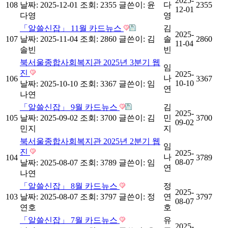
2025-
108
날짜: 2025-12-01
조회: 2355
글쓴이:
윤
다
2355
12-01
다영
영
「알쓸신잡」 11월 카드뉴스
김
2025-
107
날짜: 2025-11-04
조회: 2860
글쓴이:
김
솔
2860
11-04
솔빈
빈
북서울종합사회복지관 2025년 3분기 웹
임
진
2025-
나
106
3367
10-10
날짜: 2025-10-10
조회: 3367
글쓴이:
임
연
나연
「알쓸신잡」 9월 카드뉴스
김
2025-
105
날짜: 2025-09-02
조회: 3700
글쓴이:
김
민
3700
09-02
민지
지
북서울종합사회복지관 2025년 2분기 웹
임
진
2025-
나
104
3789
08-07
날짜: 2025-08-07
조회: 3789
글쓴이:
임
연
나연
「알쓸신잡」 8월 카드뉴스
정
2025-
103
날짜: 2025-08-07
조회: 3797
글쓴이:
정
연
3797
08-07
연호
호
「알쓸신잡」 7월 카드뉴스
유
2025-