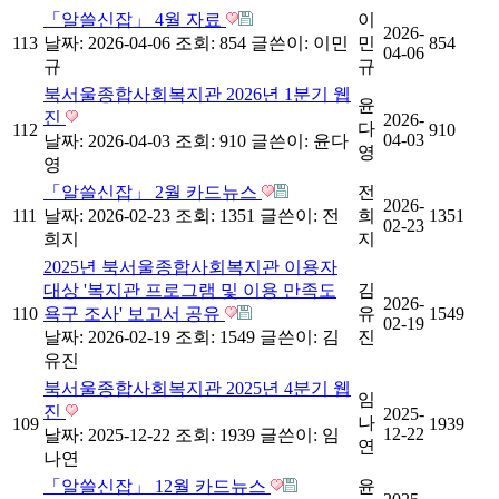
「알쓸신잡」 4월 자료
이
2026-
113
날짜: 2026-04-06
조회: 854
글쓴이:
이민
민
854
04-06
규
규
북서울종합사회복지관 2026년 1분기 웹
윤
진
2026-
다
112
910
04-03
날짜: 2026-04-03
조회: 910
글쓴이:
윤다
영
영
「알쓸신잡」 2월 카드뉴스
전
2026-
111
날짜: 2026-02-23
조회: 1351
글쓴이:
전
희
1351
02-23
희지
지
2025년 북서울종합사회복지관 이용자
대상 '복지관 프로그램 및 이용 만족도
김
2026-
110
욕구 조사' 보고서 공유
유
1549
02-19
날짜: 2026-02-19
조회: 1549
글쓴이:
김
진
유진
북서울종합사회복지관 2025년 4분기 웹
임
진
2025-
나
109
1939
12-22
날짜: 2025-12-22
조회: 1939
글쓴이:
임
연
나연
「알쓸신잡」 12월 카드뉴스
윤