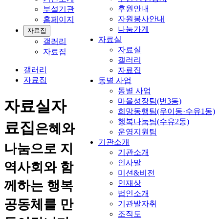
후원안내
부설기관
자원봉사안내
홈페이지
나눔가게
자료집
자료실
갤러리
자료실
자료집
갤러리
갤러리
자료집
자료집
동별 사업
동별 사업
마을성장팀(번3동)
자료실
자
희망동행팀(우이동·수유1동)
행복나눔팀(수유2동)
료집
은혜와
운영지원팀
기관소개
나눔으로 지
기관소개
인사말
역사회와 함
미션&비전
께하는 행복
인재상
법인소개
공동체를 만
기관발자취
조직도