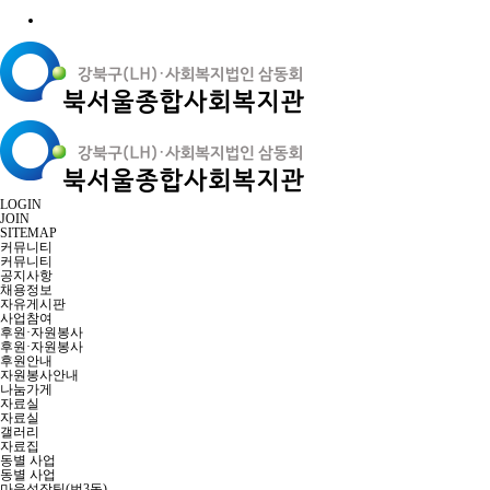
LOGIN
JOIN
SITEMAP
커뮤니티
커뮤니티
공지사항
채용정보
자유게시판
사업참여
후원·자원봉사
후원·자원봉사
후원안내
자원봉사안내
나눔가게
자료실
자료실
갤러리
자료집
동별 사업
동별 사업
마을성장팀(번3동)