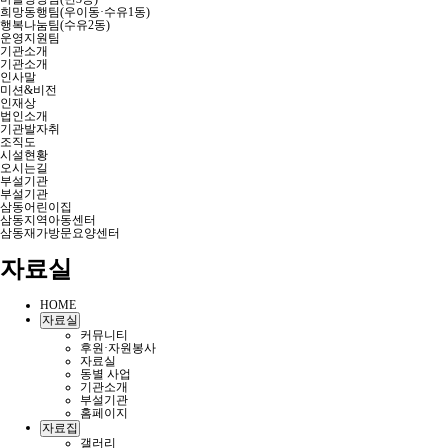
희망동행팀(우이동·수유1동)
행복나눔팀(수유2동)
운영지원팀
기관소개
기관소개
인사말
미션&비전
인재상
법인소개
기관발자취
조직도
시설현황
오시는길
부설기관
부설기관
삼동어린이집
삼동지역아동센터
삼동재가방문요양센터
자료실
HOME
자료실
커뮤니티
후원·자원봉사
자료실
동별 사업
기관소개
부설기관
홈페이지
자료집
갤러리