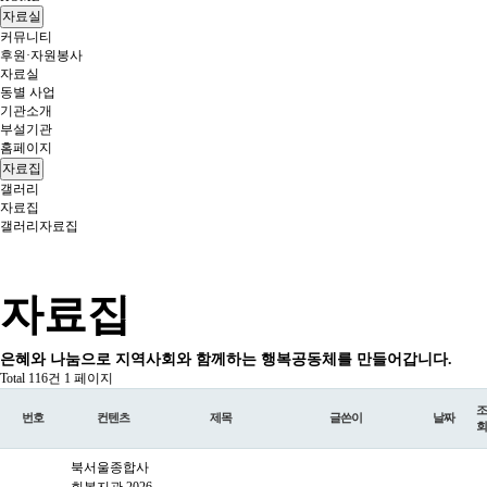
자료실
커뮤니티
후원·자원봉사
자료실
동별 사업
기관소개
부설기관
홈페이지
자료집
갤러리
자료집
갤러리
자료집
자료집
은혜와 나눔으로 지역사회와 함께하는 행복공동체를 만들어갑니다.
Total 116건
1 페이지
조
번호
컨텐츠
제목
글쓴이
날짜
회
북서울종합사