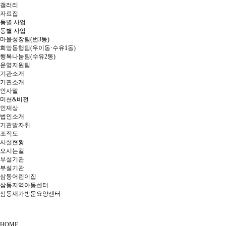
갤러리
자료집
동별 사업
동별 사업
마을성장팀(번3동)
희망동행팀(우이동·수유1동)
행복나눔팀(수유2동)
운영지원팀
기관소개
기관소개
인사말
미션&비전
인재상
법인소개
기관발자취
조직도
시설현황
오시는길
부설기관
부설기관
삼동어린이집
삼동지역아동센터
삼동재가방문요양센터
HOME