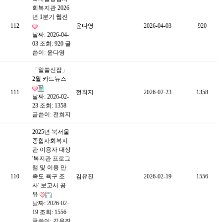
회복지관 2026
년 1분기 웹진
112
윤다영
2026-04-03
920
날짜: 2026-04-
03
조회: 920
글
쓴이:
윤다영
「알쓸신잡」
2월 카드뉴스
111
전희지
2026-02-23
1358
날짜: 2026-02-
23
조회: 1358
글쓴이:
전희지
2025년 북서울
종합사회복지
관 이용자 대상
'복지관 프로그
램 및 이용 만
110
족도 욕구 조
김유진
2026-02-19
1556
사' 보고서 공
유
날짜: 2026-02-
19
조회: 1556
글쓴이:
김유진