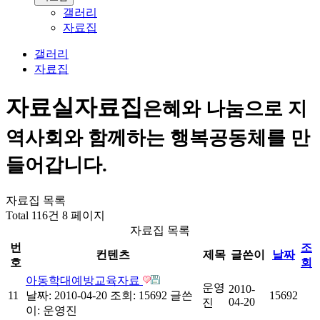
갤러리
자료집
갤러리
자료집
자료실
자료집
은혜와 나눔으로 지
역사회와 함께하는 행복공동체를 만
들어갑니다.
자료집 목록
Total 116건
8 페이지
자료집 목록
번
조
컨텐츠
제목
글쓴이
날짜
호
회
아동학대예방교육자료
운영
2010-
11
날짜: 2010-04-20
조회: 15692
글쓴
15692
04-20
진
이:
운영진