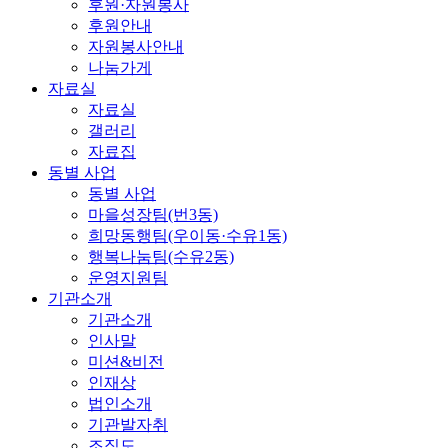
후원·자원봉사
후원안내
자원봉사안내
나눔가게
자료실
자료실
갤러리
자료집
동별 사업
동별 사업
마을성장팀(번3동)
희망동행팀(우이동·수유1동)
행복나눔팀(수유2동)
운영지원팀
기관소개
기관소개
인사말
미션&비전
인재상
법인소개
기관발자취
조직도