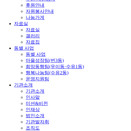
후원안내
자원봉사안내
나눔가게
자료실
자료실
갤러리
자료집
동별 사업
동별 사업
마을성장팀(번3동)
희망동행팀(우이동·수유1동)
행복나눔팀(수유2동)
운영지원팀
기관소개
기관소개
인사말
미션&비전
인재상
법인소개
기관발자취
조직도