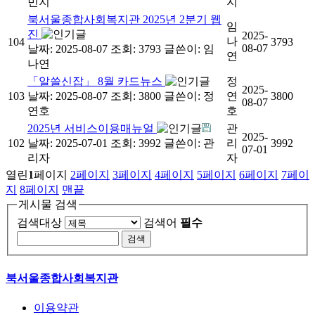
민지
지
북서울종합사회복지관 2025년 2분기 웹
임
진
2025-
나
104
3793
08-07
날짜: 2025-08-07
조회: 3793
글쓴이:
임
연
나연
「알쓸신잡」 8월 카드뉴스
정
2025-
103
날짜: 2025-08-07
조회: 3800
글쓴이:
정
연
3800
08-07
연호
호
2025년 서비스이용매뉴얼
관
2025-
102
날짜: 2025-07-01
조회: 3992
글쓴이:
관
리
3992
07-01
리자
자
열린
1
페이지
2
페이지
3
페이지
4
페이지
5
페이지
6
페이지
7
페이
지
8
페이지
맨끝
게시물 검색
검색대상
검색어
필수
북서울종합사회복지관
이용약관