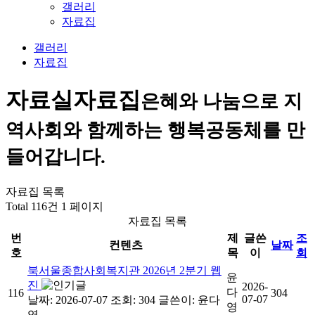
갤러리
자료집
갤러리
자료집
자료실
자료집
은혜와 나눔으로 지
역사회와 함께하는 행복공동체를 만
들어갑니다.
자료집 목록
Total 116건
1 페이지
자료집 목록
번
제
글쓴
조
컨텐츠
날짜
호
목
이
회
북서울종합사회복지관 2026년 2분기 웹
윤
진
2026-
다
116
304
07-07
날짜: 2026-07-07
조회: 304
글쓴이:
윤다
영
영