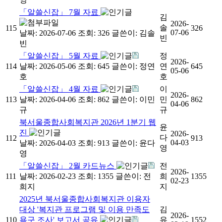
「알쓸신잡」 7월 자료
김
2026-
솔
115
326
07-06
날짜: 2026-07-06
조회: 326
글쓴이:
김솔
빈
빈
「알쓸신잡」 5월 자료
정
2026-
114
날짜: 2026-05-06
조회: 645
글쓴이:
정연
연
645
05-06
호
호
「알쓸신잡」 4월 자료
이
2026-
113
날짜: 2026-04-06
조회: 862
글쓴이:
이민
민
862
04-06
규
규
북서울종합사회복지관 2026년 1분기 웹
윤
진
2026-
다
112
913
04-03
날짜: 2026-04-03
조회: 913
글쓴이:
윤다
영
영
「알쓸신잡」 2월 카드뉴스
전
2026-
111
날짜: 2026-02-23
조회: 1355
글쓴이:
전
희
1355
02-23
희지
지
2025년 북서울종합사회복지관 이용자
대상 '복지관 프로그램 및 이용 만족도
김
2026-
110
욕구 조사' 보고서 공유
유
1552