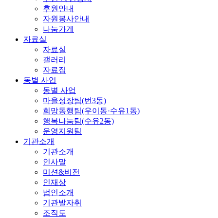
후원안내
자원봉사안내
나눔가게
자료실
자료실
갤러리
자료집
동별 사업
동별 사업
마을성장팀(번3동)
희망동행팀(우이동·수유1동)
행복나눔팀(수유2동)
운영지원팀
기관소개
기관소개
인사말
미션&비전
인재상
법인소개
기관발자취
조직도