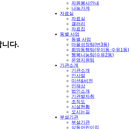
자원봉사안내
나눔가게
자료실
자료실
갤러리
자료집
동별 사업
동별 사업
니다.
마을성장팀(번3동)
희망동행팀(우이동·수유1동)
행복나눔팀(수유2동)
운영지원팀
기관소개
기관소개
인사말
미션&비전
인재상
법인소개
기관발자취
조직도
시설현황
오시는길
부설기관
부설기관
삼동어린이집