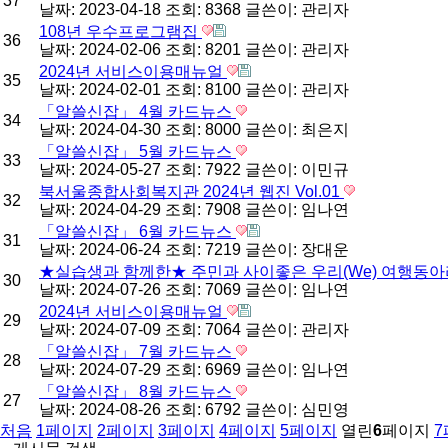
37
날짜: 2023-04-18
조회: 8368
글쓴이:
관리자
108년 우수프로그램집
36
날짜: 2024-02-06
조회: 8201
글쓴이:
관리자
2024년 서비스이용매뉴얼
35
날짜: 2024-02-01
조회: 8100
글쓴이:
관리자
「알쓸신잡」 4월 카드뉴스
34
날짜: 2024-04-30
조회: 8000
글쓴이:
최은지
「알쓸신잡」 5월 카드뉴스
33
날짜: 2024-05-27
조회: 7922
글쓴이:
이민규
북서울종합사회복지관 2024년 웹진 Vol.01
32
날짜: 2024-04-29
조회: 7908
글쓴이:
임나연
「알쓸신잡」 6월 카드뉴스
31
날짜: 2024-06-24
조회: 7219
글쓴이:
장대운
★실습생과 함께한★ 주민과 사이좋은 우리(We) 여행동
30
날짜: 2024-07-26
조회: 7069
글쓴이:
임나연
2024년 서비스이용매뉴얼
29
날짜: 2024-07-09
조회: 7064
글쓴이:
관리자
「알쓸신잡」 7월 카드뉴스
28
날짜: 2024-07-29
조회: 6969
글쓴이:
임나연
「알쓸신잡」 8월 카드뉴스
27
날짜: 2024-08-26
조회: 6792
글쓴이:
심민영
처음
1
페이지
2
페이지
3
페이지
4
페이지
5
페이지
열린
6
페이지
7