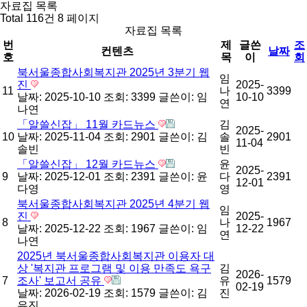
자료집 목록
Total 116건
8 페이지
자료집 목록
번
제
글쓴
조
컨텐츠
날짜
호
목
이
회
북서울종합사회복지관 2025년 3분기 웹
임
진
2025-
11
나
3399
날짜: 2025-10-10
조회: 3399
글쓴이:
임
10-10
연
나연
「알쓸신잡」 11월 카드뉴스
김
2025-
10
날짜: 2025-11-04
조회: 2901
글쓴이:
김
솔
2901
11-04
솔빈
빈
「알쓸신잡」 12월 카드뉴스
윤
2025-
9
날짜: 2025-12-01
조회: 2391
글쓴이:
윤
다
2391
12-01
다영
영
북서울종합사회복지관 2025년 4분기 웹
임
진
2025-
8
나
1967
날짜: 2025-12-22
조회: 1967
글쓴이:
임
12-22
연
나연
2025년 북서울종합사회복지관 이용자 대
상 '복지관 프로그램 및 이용 만족도 욕구
김
2026-
7
조사' 보고서 공유
유
1579
02-19
날짜: 2026-02-19
조회: 1579
글쓴이:
김
진
유진