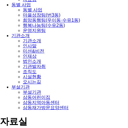
동별 사업
동별 사업
마을성장팀(번3동)
희망동행팀(우이동·수유1동)
행복나눔팀(수유2동)
운영지원팀
기관소개
기관소개
인사말
미션&비전
인재상
법인소개
기관발자취
조직도
시설현황
오시는길
부설기관
부설기관
삼동어린이집
삼동지역아동센터
삼동재가방문요양센터
자료실