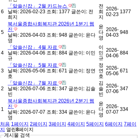
「알쓸신잡」 2월 카드뉴스
전
2026-
6
날짜: 2026-02-23
조회: 1377
글쓴이:
전
희
1377
02-23
희지
지
북서울종합사회복지관 2026년 1분기 웹
윤
진
2026-
5
다
948
날짜: 2026-04-03
조회: 948
글쓴이:
윤다
04-03
영
영
「알쓸신잡」 4월 자료
이
2026-
4
날짜: 2026-04-06
조회: 884
글쓴이:
이민
민
884
04-06
규
규
「알쓸신잡」 5월 자료
정
2026-
3
날짜: 2026-05-06
조회: 671
글쓴이:
정연
연
671
05-06
호
호
「알쓸신잡」 7월 자료
김
2026-
2
날짜: 2026-07-06
조회: 347
글쓴이:
김솔
솔
347
07-06
빈
빈
북서울종합사회복지관 2026년 2분기 웹
윤
진
2026-
1
다
334
날짜: 2026-07-07
조회: 334
글쓴이:
윤다
07-07
영
영
처음
1
페이지
2
페이지
3
페이지
4
페이지
5
페이지
6
페이지
7
페이
지
열린
8
페이지
게시물 검색