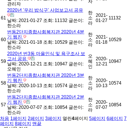
자
관리자
2020년 '우리 밥식구' 사업보고서 공유
한
2021-
61
소
11132
날짜: 2021-01-27
조회: 11132
글쓴이:
01-27
라
한소라
번동2단지종합사회복지관 2020년 4분
한
기 웹진
2021-
60
소
10529
날짜: 2021-01-18
조회: 10529
글쓴이:
01-18
라
한소라
2020년 번3동 마을인식 및 욕구조사 보
오
고서 공유
2020-
59
혜
10947
날짜: 2020-12-21
조회: 10947
글쓴이:
12-21
인
오혜인
번동2단지종합사회복지관 2020년 3분
한
기 웹진
2020-
58
소
10574
날짜: 2020-10-13
조회: 10574
글쓴이:
10-13
라
한소라
번동2단지종합사회복지관 2020년 2분
한
기 웹진
2020-
57
소
10854
날짜: 2020-07-07
조회: 10854
글쓴이:
07-07
라
한소라
처음
1
페이지
2
페이지
3
페이지
열린
4
페이지
5
페이지
6
페이지
7
페이지
8
페이지
맨끝