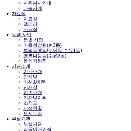
자원봉사안내
나눔가게
자료실
자료실
갤러리
자료집
동별 사업
동별 사업
마을성장팀(번3동)
희망동행팀(우이동·수유1동)
행복나눔팀(수유2동)
운영지원팀
기관소개
기관소개
인사말
미션&비전
인재상
법인소개
기관발자취
조직도
시설현황
오시는길
부설기관
부설기관
삼동어린이집