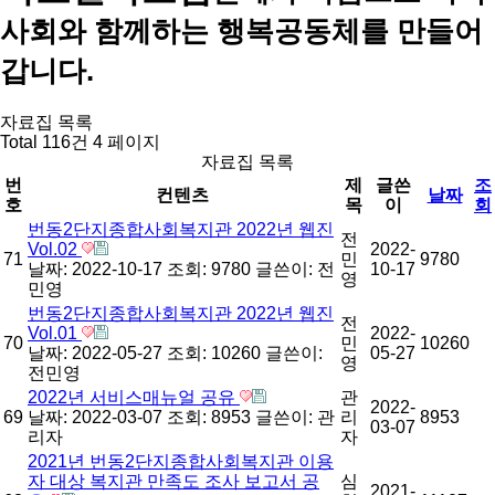
사회와 함께하는 행복공동체를 만들어
갑니다.
자료집 목록
Total 116건
4 페이지
자료집 목록
번
제
글쓴
조
컨텐츠
날짜
호
목
이
회
번동2단지종합사회복지관 2022년 웹진
전
Vol.02
2022-
71
민
9780
날짜: 2022-10-17
조회: 9780
글쓴이:
전
10-17
영
민영
번동2단지종합사회복지관 2022년 웹진
전
Vol.01
2022-
70
민
10260
날짜: 2022-05-27
조회: 10260
글쓴이:
05-27
영
전민영
2022년 서비스매뉴얼 공유
관
2022-
69
날짜: 2022-03-07
조회: 8953
글쓴이:
관
리
8953
03-07
리자
자
2021년 번동2단지종합사회복지관 이용
자 대상 복지관 만족도 조사 보고서 공
심
2021-