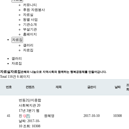
커뮤니티
후원·자원봉사
자료실
동별 사업
기관소개
부설기관
홈페이지
자료집
갤러리
자료집
갤러리
자료집
자료실
자료집
은혜와 나눔으로 지역사회와 함께하는 행복공동체를 만들어갑니다.
Total 116건
6 페이지
조
번호
컨텐츠
제목
글쓴이
날짜
회
번동2단지종합
사회복지관 20
17년 3분기 웹
41
진
원혜영
2017-10-10
10308
날짜: 2017-10-
10
조회: 10308