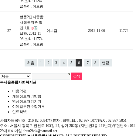
06
조회: 11247
글쓴이:
이보람
번동2단지종합
사회복지관 웹
진 1호
27
이보람
2012-11-06
11774
날짜: 2012-11-
06
조회: 11774
글쓴이:
이보람
처음
1
2
3
4
5
6
7
8
맨끝
북서울종합사회복지관
이용약관
개인정보처리방침
영상정보처리기기
이메일무단수집거부
인트라넷
사업자등록번호 : 210-82-05947
대표자 : 최명
TEL : 02-987-5077
FAX : 02-987-5051
주소 : 서울시 강북구 한천로 105길 24, 상가 202동 (지번:번3동 241번지)
우편번호 : 012
29
대표이메일 :
bun2bok@hanmail.net