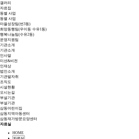
갤러리
자료집
동별 사업
동별 사업
마을성장팀(번3동)
희망동행팀(우이동·수유1동)
행복나눔팀(수유2동)
운영지원팀
기관소개
기관소개
인사말
미션&비전
인재상
법인소개
기관발자취
조직도
시설현황
오시는길
부설기관
부설기관
삼동어린이집
삼동지역아동센터
삼동재가방문요양센터
자료실
HOME
자료실