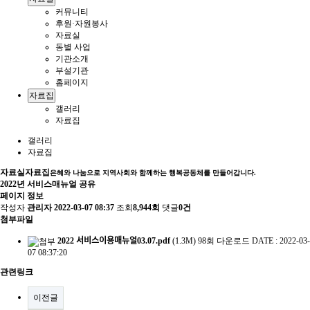
커뮤니티
후원·자원봉사
자료실
동별 사업
기관소개
부설기관
홈페이지
자료집
갤러리
자료집
갤러리
자료집
자료실
자료집
은혜와 나눔으로 지역사회와 함께하는 행복공동체를 만들어갑니다.
2022년 서비스매뉴얼 공유
페이지 정보
작성자
관리자
2022-03-07 08:37
조회
8,944회
댓글
0건
첨부파일
2022 서비스이용매뉴얼03.07.pdf
(1.3M)
98회 다운로드
DATE : 2022-03-
07 08:37:20
관련링크
이전글