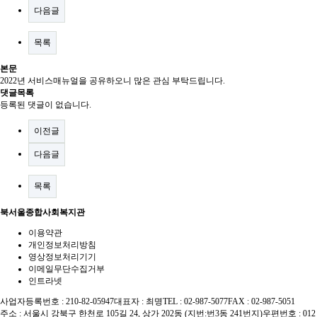
다음글
목록
본문
2022년 서비스매뉴얼을 공유하오니 많은 관심 부탁드립니다.
댓글목록
등록된 댓글이 없습니다.
이전글
다음글
목록
북서울종합사회복지관
이용약관
개인정보처리방침
영상정보처리기기
이메일무단수집거부
인트라넷
사업자등록번호 : 210-82-05947
대표자 : 최명
TEL : 02-987-5077
FAX : 02-987-5051
주소 : 서울시 강북구 한천로 105길 24, 상가 202동 (지번:번3동 241번지)
우편번호 : 012