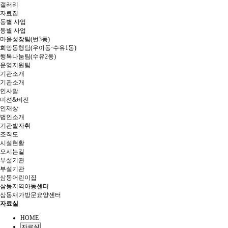
갤러리
자료집
동별 사업
동별 사업
마을성장팀(번3동)
희망동행팀(우이동·수유1동)
행복나눔팀(수유2동)
운영지원팀
기관소개
기관소개
인사말
미션&비전
인재상
법인소개
기관발자취
조직도
시설현황
오시는길
부설기관
부설기관
삼동어린이집
삼동지역아동센터
삼동재가방문요양센터
자료실
HOME
자료실